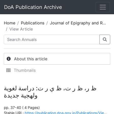
DoA Publication Archive
Home
Publications
Journal of Epigraphy and Rock Drawings 02
View Article
About this article
Thumbnails
ظ ر، ظ ر ت، ظ ي ر ت: دراسة لغوية
ولهجية جديدة
pp. 37-40 ( 4 Pages)
Stable URL:
https://publication.doa.gov.jo/Publications/ViewChapterPublic/2542