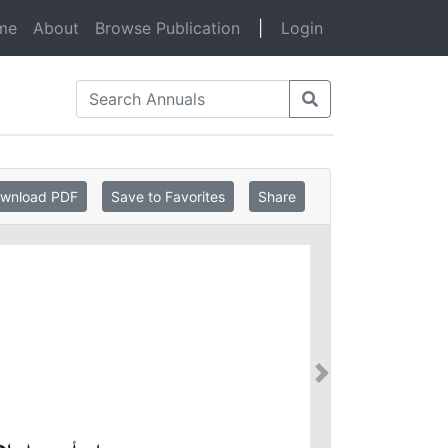
(current)
me
About
Browse Publication
|
Login
Annual of The Department of Antiquities of Jordan 60 Arabic حولية دائرة الآثار العامة المجلد ) 60 )
wnload PDF
Save to Favorites
Share