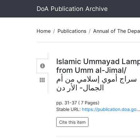
DoA Publication Archive
Home
Publications
Islamic Ummayad Lam
from Umm al-Jimal/
سراج أموي إسلامي من أم
الجمال- الأر دن
pp. 31-37 ( 7 Pages)
Stable URL:
https://publication.doa.gov.jo/Publications/ViewChapterPublic/2700