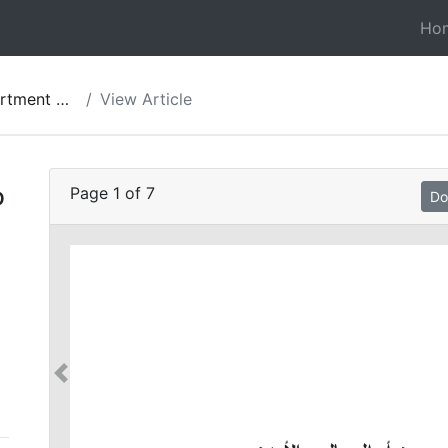
Ho
View Article
p
Page
1
of
7
Do