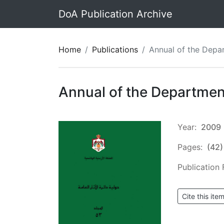
DoA Publication Archive
Home
Publications
Annual of the Department of Antiquities o
Annual of the Department
Year:
2009
Pages:
(42)
Publication F